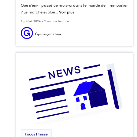
Que s’est-il passé ce mois-ci dans le monde de l’immobilier
? Le marché évolue...
Voir plus
1 juillet 2024 -
2 min de lecture
Équipe garantme
Focus Presse