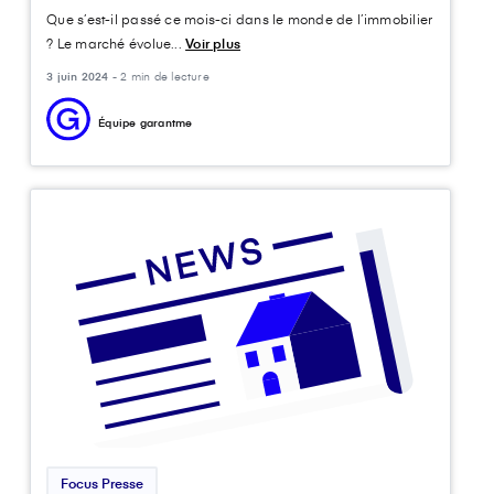
Que s’est-il passé ce mois-ci dans le monde de l’immobilier
? Le marché évolue...
Voir plus
3 juin 2024 -
2 min de lecture
Équipe garantme
Focus Presse