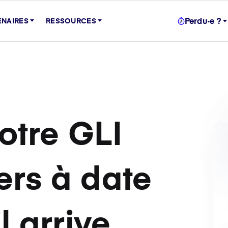
Perdu·e ?
ENAIRES
RESSOURCES
otre GLI
ers à date
l arrive