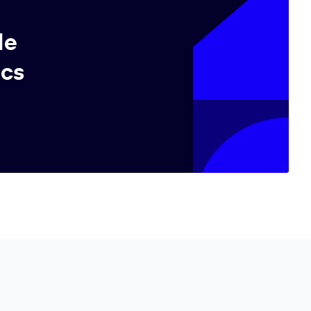
de
ics