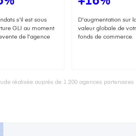
dats s'il est sous
D'augmentation sur l
rture GLI au moment
valeur globale de vot
revente de l'agence
fonds de commerce.
tude réalisée auprès de 1 200 agences partenaire