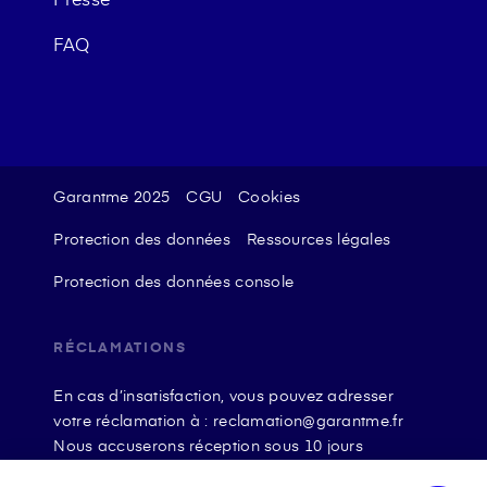
FAQ
Garantme 2025
CGU
Cookies
Protection des données
Ressources légales
Protection des données console
RÉCLAMATIONS
En cas d’insatisfaction, vous pouvez adresser
votre réclamation à : reclamation@garantme.fr
Nous accuserons réception sous 10 jours
ouvrables à compter de sa date d’envoi et, en tout