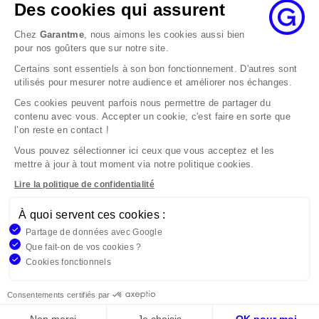
état de cause, nous répondrons à la réclamation
Des cookies qui assurent
au maximum dans les 2 mois.
Chez
Garantme
, nous aimons les cookies aussi bien
Si le désaccord persiste, vous pouvez solliciter
pour nos goûters que sur notre site.
l’avis du Médiateur de l’Assurance par internet à
Certains sont essentiels à son bon fonctionnement. D'autres sont
l’adresse La médiation de l’assurance - Accueil
utilisés pour mesurer notre audience et améliorer nos échanges.
Par courrier à l’adresse : La Médiation de
l’Assurance TSA 50110 75441 PARIS CEDEX 09 ou
Ces cookies peuvent parfois nous permettre de partager du
contenu avec vous. Accepter un cookie, c'est faire en sorte que
par email à l’adresse www.mediation-
l’on reste en contact !
assurance.org
Vous pouvez sélectionner ici ceux que vous acceptez et les
La saisine du Médiateur de l’Assurance est gratuite
mettre à jour à tout moment via notre politique cookies.
mais ne peut intervenir qu’après nous avoir
adressé une réclamation écrite.
Lire la politique de confidentialité
À quoi servent ces cookies :
Garantme, société par actions simplifiée au capital de 19
Partage de données avec Google
908,16 €, 832 523 344 RCS Bobigny. Entreprise régie par le
Que fait-on de vos cookies ?
Code des Assurances et immatriculée à l’ORIAS
Cookies fonctionnels
n°17006810, www.orias.fr. Siège : 9 rue des colonnes,
75002 Paris
Consentements certifiés par