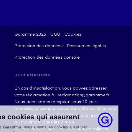
Garantme 2025
CGU
Cookies
Protection des données
Ressources légales
Protection des données console
RÉCLAMATIONS
En cas d’insatisfaction, vous pouvez adresser
votre réclamation à : reclamation@garantme.fr
Nous accuserons réception sous 10 jours
ouvrables à compter de sa date d’envoi et, en tout
état de cause, nous répondrons à la réclamation
Des cookies qui assurent
au maximum dans les 2 mois.
Chez
Garantme
, nous aimons les cookies aussi bien
Si le désaccord persiste, vous pouvez solliciter