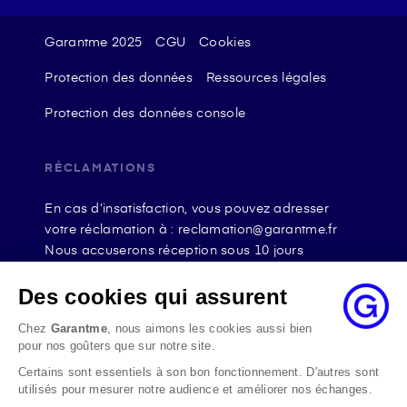
Garantme 2025
CGU
Cookies
Protection des données
Ressources légales
Protection des données console
RÉCLAMATIONS
En cas d’insatisfaction, vous pouvez adresser
votre réclamation à : reclamation@garantme.fr
Nous accuserons réception sous 10 jours
ouvrables à compter de sa date d’envoi et, en tout
état de cause, nous répondrons à la réclamation
Des cookies qui assurent
au maximum dans les 2 mois.
Chez
Garantme
, nous aimons les cookies aussi bien
Si le désaccord persiste, vous pouvez solliciter
pour nos goûters que sur notre site.
l’avis du Médiateur de l’Assurance par internet à
Certains sont essentiels à son bon fonctionnement. D'autres sont
l’adresse La médiation de l’assurance - Accueil
utilisés pour mesurer notre audience et améliorer nos échanges.
Par courrier à l’adresse : La Médiation de