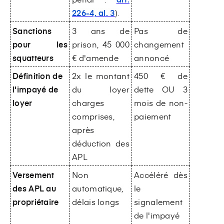
226-4, al. 3
).
Sanctions
3 ans de
Pas de
pour les
prison, 45 000
changement
squatteurs
€ d'amende
annoncé
Définition de
2x le montant
450 € de
l'impayé de
du loyer
dette OU 3
loyer
charges
mois de non-
comprises,
paiement
après
déduction des
APL
Versement
Non
Accéléré dès
des APL au
automatique,
le
propriétaire
délais longs
signalement
de l'impayé