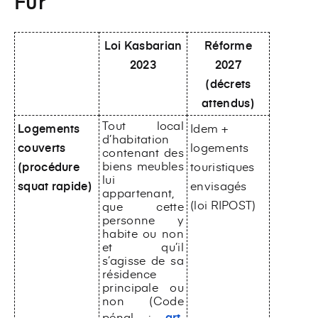
Fur
Loi Kasbarian
Réforme
2023
2027
(décrets
attendus)
Tout local
Logements
Idem +
d’habitation
couverts
logements
contenant des
biens meubles
(procédure
touristiques
lui
squat rapide)
envisagés
appartenant,
(loi RIPOST)
que cette
personne y
habite ou non
et qu’il
s’agisse de sa
résidence
principale ou
non (Code
pénal :
art.