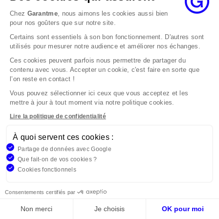
votre réclamation à : reclamation@garantme.fr
Nous accuserons réception sous 10 jours
Chez
Garantme
, nous aimons les cookies aussi bien
pour nos goûters que sur notre site.
ouvrables à compter de sa date d’envoi et, en tout
état de cause, nous répondrons à la réclamation
Certains sont essentiels à son bon fonctionnement. D'autres sont
au maximum dans les 2 mois.
utilisés pour mesurer notre audience et améliorer nos échanges.
Si le désaccord persiste, vous pouvez solliciter
Ces cookies peuvent parfois nous permettre de partager du
l’avis du Médiateur de l’Assurance par internet à
contenu avec vous. Accepter un cookie, c'est faire en sorte que
l’on reste en contact !
l’adresse La médiation de l’assurance - Accueil
Par courrier à l’adresse : La Médiation de
Vous pouvez sélectionner ici ceux que vous acceptez et les
l’Assurance TSA 50110 75441 PARIS CEDEX 09 ou
mettre à jour à tout moment via notre politique cookies.
par email à l’adresse www.mediation-
Lire la politique de confidentialité
assurance.org
La saisine du Médiateur de l’Assurance est gratuite
À quoi servent ces cookies :
mais ne peut intervenir qu’après nous avoir
Partage de données avec Google
adressé une réclamation écrite.
Que fait-on de vos cookies ?
Cookies fonctionnels
Garantme, société par actions simplifiée au capital de 19
Consentements certifiés par
908,16 €, 832 523 344 RCS Bobigny. Entreprise régie par le
Code des Assurances et immatriculée à l’ORIAS
Non merci
Je choisis
OK pour moi