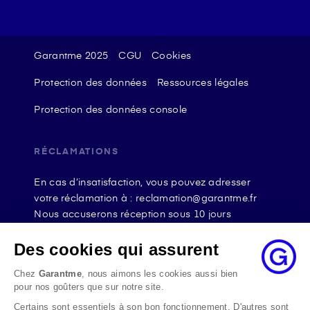
Garantme 2025
CGU
Cookies
Protection des données
Ressources légales
Protection des données console
RÉCLAMATIONS
En cas d’insatisfaction, vous pouvez adresser
votre réclamation à : reclamation@garantme.fr
Nous accuserons réception sous 10 jours
ouvrables à compter de sa date d’envoi et, en tout
état de cause, nous répondrons à la réclamation
Des cookies qui assurent
au maximum dans les 2 mois.
Chez
Garantme
, nous aimons les cookies aussi bien
Si le désaccord persiste, vous pouvez solliciter
pour nos goûters que sur notre site.
l’avis du Médiateur de l’Assurance par internet à
Certains sont essentiels à son bon fonctionnement. D'autres sont
l’adresse La médiation de l’assurance - Accueil