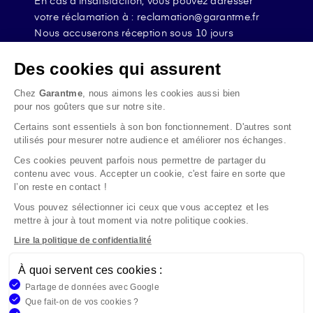
En cas d’insatisfaction, vous pouvez adresser
votre réclamation à : reclamation@garantme.fr
Nous accuserons réception sous 10 jours
ouvrables à compter de sa date d’envoi et, en tout
état de cause, nous répondrons à la réclamation
Des cookies qui assurent
au maximum dans les 2 mois.
Chez
Garantme
, nous aimons les cookies aussi bien
Si le désaccord persiste, vous pouvez solliciter
pour nos goûters que sur notre site.
l’avis du Médiateur de l’Assurance par internet à
Certains sont essentiels à son bon fonctionnement. D'autres sont
l’adresse La médiation de l’assurance - Accueil
utilisés pour mesurer notre audience et améliorer nos échanges.
Par courrier à l’adresse : La Médiation de
l’Assurance TSA 50110 75441 PARIS CEDEX 09 ou
Ces cookies peuvent parfois nous permettre de partager du
contenu avec vous. Accepter un cookie, c'est faire en sorte que
par email à l’adresse www.mediation-
l’on reste en contact !
assurance.org
Vous pouvez sélectionner ici ceux que vous acceptez et les
La saisine du Médiateur de l’Assurance est gratuite
mettre à jour à tout moment via notre politique cookies.
mais ne peut intervenir qu’après nous avoir
adressé une réclamation écrite.
Lire la politique de confidentialité
À quoi servent ces cookies :
Garantme, société par actions simplifiée au capital de 19
Partage de données avec Google
908,16 €, 832 523 344 RCS Bobigny. Entreprise régie par le
Que fait-on de vos cookies ?
Code des Assurances et immatriculée à l’ORIAS