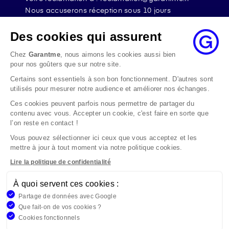
Nous accuserons réception sous 10 jours
ouvrables à compter de sa date d’envoi et, en tout
état de cause, nous répondrons à la réclamation
Des cookies qui assurent
au maximum dans les 2 mois.
Chez
Garantme
, nous aimons les cookies aussi bien
Si le désaccord persiste, vous pouvez solliciter
pour nos goûters que sur notre site.
l’avis du Médiateur de l’Assurance par internet à
Certains sont essentiels à son bon fonctionnement. D'autres sont
l’adresse La médiation de l’assurance - Accueil
utilisés pour mesurer notre audience et améliorer nos échanges.
Par courrier à l’adresse : La Médiation de
l’Assurance TSA 50110 75441 PARIS CEDEX 09 ou
Ces cookies peuvent parfois nous permettre de partager du
contenu avec vous. Accepter un cookie, c'est faire en sorte que
par email à l’adresse www.mediation-
l’on reste en contact !
assurance.org
Vous pouvez sélectionner ici ceux que vous acceptez et les
La saisine du Médiateur de l’Assurance est gratuite
mettre à jour à tout moment via notre politique cookies.
mais ne peut intervenir qu’après nous avoir
adressé une réclamation écrite.
Lire la politique de confidentialité
À quoi servent ces cookies :
Garantme, société par actions simplifiée au capital de 19
Partage de données avec Google
908,16 €, 832 523 344 RCS Bobigny. Entreprise régie par le
Que fait-on de vos cookies ?
Code des Assurances et immatriculée à l’ORIAS
Cookies fonctionnels
n°17006810, www.orias.fr. Siège : 9 rue des colonnes,