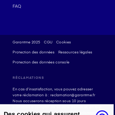
FAQ
Garantme 2025
CGU
Cookies
Protection des données
Ressources légales
Protection des données console
RÉCLAMATIONS
En cas d’insatisfaction, vous pouvez adresser
votre réclamation à : reclamation@garantme.fr
Nous accuserons réception sous 10 jours
ouvrables à compter de sa date d’envoi et, en tout
état de cause, nous répondrons à la réclamation
Des cookies qui assurent