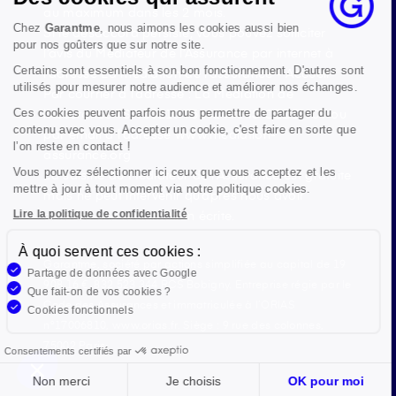
au maximum dans les 2 mois.
Chez
Garantme
, nous aimons les cookies aussi bien
Si le désaccord persiste, vous pouvez solliciter
pour nos goûters que sur notre site.
l’avis du Médiateur de l’Assurance par internet à
Certains sont essentiels à son bon fonctionnement. D'autres sont
l’adresse La médiation de l’assurance - Accueil
utilisés pour mesurer notre audience et améliorer nos échanges.
Par courrier à l’adresse : La Médiation de
l’Assurance TSA 50110 75441 PARIS CEDEX 09 ou
Ces cookies peuvent parfois nous permettre de partager du
contenu avec vous. Accepter un cookie, c'est faire en sorte que
par email à l’adresse www.mediation-
l’on reste en contact !
assurance.org
Vous pouvez sélectionner ici ceux que vous acceptez et les
La saisine du Médiateur de l’Assurance est gratuite
mettre à jour à tout moment via notre politique cookies.
mais ne peut intervenir qu’après nous avoir
adressé une réclamation écrite.
Lire la politique de confidentialité
À quoi servent ces cookies :
Garantme, société par actions simplifiée au capital de 19
Partage de données avec Google
908,16 €, 832 523 344 RCS Bobigny. Entreprise régie par le
Que fait-on de vos cookies ?
Code des Assurances et immatriculée à l’ORIAS
Cookies fonctionnels
n°17006810, www.orias.fr. Siège : 9 rue des colonnes,
75002 Paris
Consentements certifiés par
Non merci
Je choisis
OK pour moi