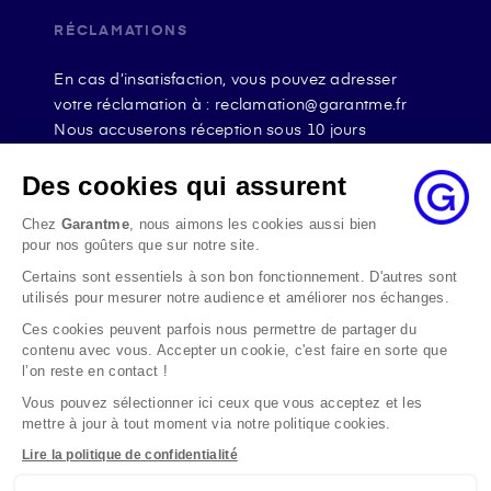
RÉCLAMATIONS
En cas d’insatisfaction, vous pouvez adresser
votre réclamation à : reclamation@garantme.fr
Nous accuserons réception sous 10 jours
ouvrables à compter de sa date d’envoi et, en tout
état de cause, nous répondrons à la réclamation
Des cookies qui assurent
au maximum dans les 2 mois.
Chez
Garantme
, nous aimons les cookies aussi bien
Si le désaccord persiste, vous pouvez solliciter
pour nos goûters que sur notre site.
l’avis du Médiateur de l’Assurance par internet à
Certains sont essentiels à son bon fonctionnement. D'autres sont
l’adresse La médiation de l’assurance - Accueil
utilisés pour mesurer notre audience et améliorer nos échanges.
Par courrier à l’adresse : La Médiation de
l’Assurance TSA 50110 75441 PARIS CEDEX 09 ou
Ces cookies peuvent parfois nous permettre de partager du
contenu avec vous. Accepter un cookie, c'est faire en sorte que
par email à l’adresse www.mediation-
l’on reste en contact !
assurance.org
Vous pouvez sélectionner ici ceux que vous acceptez et les
La saisine du Médiateur de l’Assurance est gratuite
mettre à jour à tout moment via notre politique cookies.
mais ne peut intervenir qu’après nous avoir
adressé une réclamation écrite.
Lire la politique de confidentialité