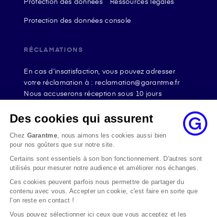
Protection des données
Ressources légales
Protection des données console
RÉCLAMATIONS
En cas d’insatisfaction, vous pouvez adresser
votre réclamation à : reclamation@garantme.fr
Nous accuserons réception sous 10 jours
ouvrables à compter de sa date d’envoi et, en tout
état de cause, nous répondrons à la réclamation
Des cookies qui assurent
au maximum dans les 2 mois.
Chez
Garantme
, nous aimons les cookies aussi bien
Si le désaccord persiste, vous pouvez solliciter
pour nos goûters que sur notre site.
l’avis du Médiateur de l’Assurance par internet à
Certains sont essentiels à son bon fonctionnement. D'autres sont
l’adresse La médiation de l’assurance - Accueil
utilisés pour mesurer notre audience et améliorer nos échanges.
Par courrier à l’adresse : La Médiation de
l’Assurance TSA 50110 75441 PARIS CEDEX 09 ou
Ces cookies peuvent parfois nous permettre de partager du
contenu avec vous. Accepter un cookie, c'est faire en sorte que
par email à l’adresse www.mediation-
l’on reste en contact !
assurance.org
Vous pouvez sélectionner ici ceux que vous acceptez et les
La saisine du Médiateur de l’Assurance est gratuite