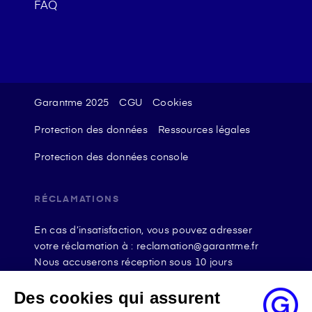
FAQ
Garantme 2025
CGU
Cookies
Protection des données
Ressources légales
Protection des données console
RÉCLAMATIONS
En cas d’insatisfaction, vous pouvez adresser
votre réclamation à : reclamation@garantme.fr
Nous accuserons réception sous 10 jours
ouvrables à compter de sa date d’envoi et, en tout
état de cause, nous répondrons à la réclamation
Des cookies qui assurent
au maximum dans les 2 mois.