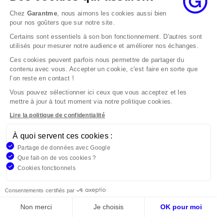
Reconnaissance par les
Chez
Garantme
, nous aimons les cookies aussi bien
propriétaires
pour nos goûters que sur notre site.
Certains sont essentiels à son bon fonctionnement. D'autres sont
L'offre marché
: Même si elles peuvent
utilisés pour mesurer notre audience et améliorer nos échanges.
être connus de tous, certains
Ces cookies peuvent parfois nous permettre de partager du
contenu avec vous. Accepter un cookie, c'est faire en sorte que
propriétaires préfèrent des solutions
l’on reste en contact !
offrant une couverture plus étendue et
Vous pouvez sélectionner ici ceux que vous acceptez et les
flexible comme celle de Garantme.
mettre à jour à tout moment via notre politique cookies.
Lire la politique de confidentialité
Garantme
: De plus en plus de
À quoi servent ces cookies :
propriétaires et d'agences
Partage de données avec Google
immobilières reconnaissent et
Que fait-on de vos cookies ?
acceptent la garantie Garantme,
Cookies fonctionnels
assurant une plus grande confiance et
Consentements certifiés par
sérénité lors de la location.
Non merci
Je choisis
OK pour moi