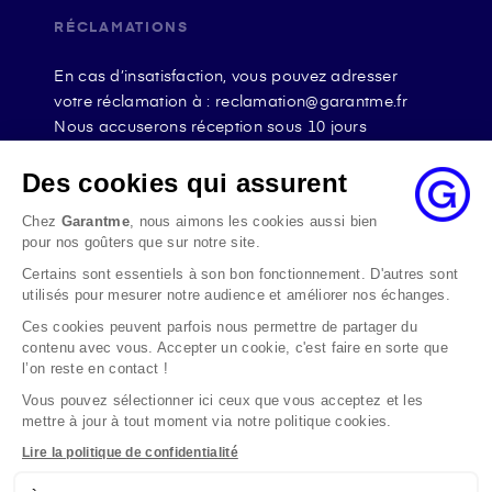
RÉCLAMATIONS
En cas d’insatisfaction, vous pouvez adresser
votre réclamation à : reclamation@garantme.fr
Nous accuserons réception sous 10 jours
ouvrables à compter de sa date d’envoi et, en tout
état de cause, nous répondrons à la réclamation
Des cookies qui assurent
au maximum dans les 2 mois.
Chez
Garantme
, nous aimons les cookies aussi bien
Si le désaccord persiste, vous pouvez solliciter
pour nos goûters que sur notre site.
l’avis du Médiateur de l’Assurance par internet à
Certains sont essentiels à son bon fonctionnement. D'autres sont
l’adresse La médiation de l’assurance - Accueil
utilisés pour mesurer notre audience et améliorer nos échanges.
Par courrier à l’adresse : La Médiation de
l’Assurance TSA 50110 75441 PARIS CEDEX 09 ou
Ces cookies peuvent parfois nous permettre de partager du
contenu avec vous. Accepter un cookie, c'est faire en sorte que
par email à l’adresse www.mediation-
l’on reste en contact !
assurance.org
Vous pouvez sélectionner ici ceux que vous acceptez et les
La saisine du Médiateur de l’Assurance est gratuite
mettre à jour à tout moment via notre politique cookies.
mais ne peut intervenir qu’après nous avoir
adressé une réclamation écrite.
Lire la politique de confidentialité