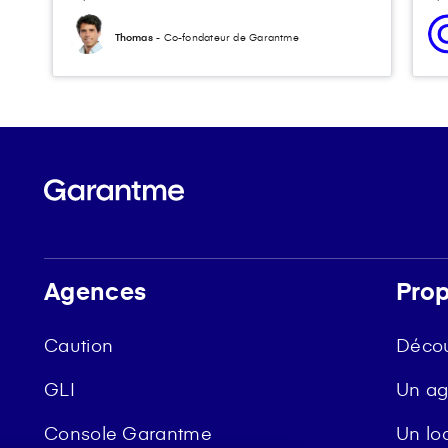
Thomas
- Co-fondateur de Garantme
Agences
Prop
Caution
Décou
GLI
Un ag
Console Garantme
Un lo