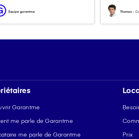
Équipe garantme
Thomas
- Co
riétaires
Loca
vrir Garantme
Besoi
ent me parle de Garantme
Comm
cataire me parle de Garantme
Prix