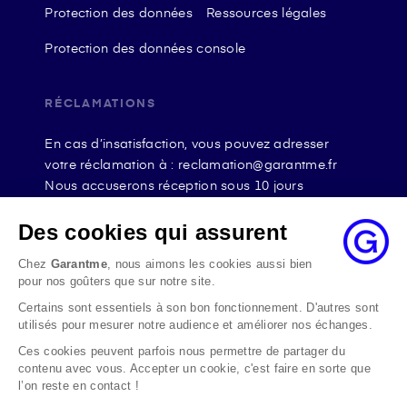
Protection des données
Ressources légales
Protection des données console
RÉCLAMATIONS
En cas d’insatisfaction, vous pouvez adresser
votre réclamation à : reclamation@garantme.fr
Nous accuserons réception sous 10 jours
ouvrables à compter de sa date d’envoi et, en tout
état de cause, nous répondrons à la réclamation
Des cookies qui assurent
au maximum dans les 2 mois.
Chez
Garantme
, nous aimons les cookies aussi bien
Si le désaccord persiste, vous pouvez solliciter
pour nos goûters que sur notre site.
l’avis du Médiateur de l’Assurance par internet à
Certains sont essentiels à son bon fonctionnement. D'autres sont
l’adresse La médiation de l’assurance - Accueil
utilisés pour mesurer notre audience et améliorer nos échanges.
Par courrier à l’adresse : La Médiation de
l’Assurance TSA 50110 75441 PARIS CEDEX 09 ou
Ces cookies peuvent parfois nous permettre de partager du
contenu avec vous. Accepter un cookie, c'est faire en sorte que
par email à l’adresse www.mediation-
l’on reste en contact !
assurance.org