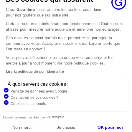
au maximum dans les 2 mois.
Chez
Garantme
, nous aimons les cookies aussi bien
Si le désaccord persiste, vous pouvez solliciter
pour nos goûters que sur notre site.
l’avis du Médiateur de l’Assurance par internet à
Certains sont essentiels à son bon fonctionnement. D'autres sont
l’adresse La médiation de l’assurance - Accueil
utilisés pour mesurer notre audience et améliorer nos échanges.
Par courrier à l’adresse : La Médiation de
l’Assurance TSA 50110 75441 PARIS CEDEX 09 ou
Ces cookies peuvent parfois nous permettre de partager du
contenu avec vous. Accepter un cookie, c'est faire en sorte que
par email à l’adresse www.mediation-
l’on reste en contact !
assurance.org
Vous pouvez sélectionner ici ceux que vous acceptez et les
La saisine du Médiateur de l’Assurance est gratuite
mettre à jour à tout moment via notre politique cookies.
mais ne peut intervenir qu’après nous avoir
adressé une réclamation écrite.
Lire la politique de confidentialité
À quoi servent ces cookies :
Garantme, société par actions simplifiée au capital de 19
Partage de données avec Google
908,16 €, 832 523 344 RCS Bobigny. Entreprise régie par le
Que fait-on de vos cookies ?
Code des Assurances et immatriculée à l’ORIAS
Cookies fonctionnels
n°17006810, www.orias.fr. Siège : 9 rue des colonnes,
75002 Paris
Consentements certifiés par
Non merci
Je choisis
OK pour moi