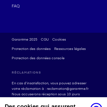
FAQ
Garantme 2025
CGU
Cookies
Protection des données
Ressources légales
Protection des données console
RÉCLAMATIONS
En cas d’insatisfaction, vous pouvez adresser
votre réclamation à : reclamation@garantme.fr
Nous accuserons réception sous 10 jours
ouvrables à compter de sa date d’envoi et, en tout
état de cause, nous répondrons à la réclamation
Des cookies qui assurent