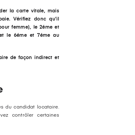
er la carte vitale, mais
aie. Vérifiez donc qu’il
pour femme), le 2éme et
et le 6éme et 7éme au
aire de façon indirect et
e
us du candidat locataire.
vez contrôler certaines