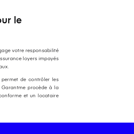
our le
gage votre responsabilité
’assurance loyers impayés
faux.
 permet de contrôler les
ue Garantme procède à la
é conforme et un locataire