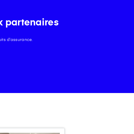
x partenaires
its d’assurance.