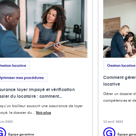
estion locative
Gestion locative
Comment gérer 
ptimiser mes procédures
locative
surance loyer impayé et vérification
Gérer un dossier d
sier du locataire : comment...
compétences et des
squ’un bailleur souscrit une assurance de loyer
ayé, le dossier du...
Voir plus
juin 2023
13 avril 2023
Équipe garantme
Équipe gar