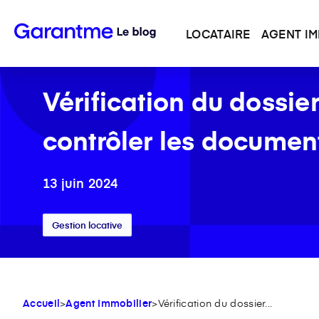
LOCATAIRE
AGENT IM
Vérification du dossie
contrôler les documen
13 juin 2024
Gestion locative
Accueil
>
Agent Immobilier
>
Vérification du dossier...