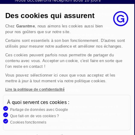
ouvrables à compter de sa date d’envoi et, en tout
état de cause, nous répondrons à la réclamation
Des cookies qui assurent
au maximum dans les 2 mois.
Chez
Garantme
, nous aimons les cookies aussi bien
Si le désaccord persiste, vous pouvez solliciter
pour nos goûters que sur notre site.
l’avis du Médiateur de l’Assurance par internet à
Certains sont essentiels à son bon fonctionnement. D'autres sont
l’adresse La médiation de l’assurance - Accueil
utilisés pour mesurer notre audience et améliorer nos échanges.
Par courrier à l’adresse : La Médiation de
l’Assurance TSA 50110 75441 PARIS CEDEX 09 ou
Ces cookies peuvent parfois nous permettre de partager du
contenu avec vous. Accepter un cookie, c'est faire en sorte que
par email à l’adresse www.mediation-
l’on reste en contact !
assurance.org
Vous pouvez sélectionner ici ceux que vous acceptez et les
La saisine du Médiateur de l’Assurance est gratuite
mettre à jour à tout moment via notre politique cookies.
mais ne peut intervenir qu’après nous avoir
adressé une réclamation écrite.
Lire la politique de confidentialité
À quoi servent ces cookies :
Garantme, société par actions simplifiée au capital de 19
Partage de données avec Google
908,16 €, 832 523 344 RCS Bobigny. Entreprise régie par le
Que fait-on de vos cookies ?
Code des Assurances et immatriculée à l’ORIAS
Cookies fonctionnels
n°17006810, www.orias.fr. Siège : 9 rue des colonnes,
75002 Paris