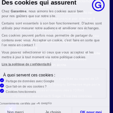
état de cause, nous répondrons à la réclamation
Des cookies qui assurent
au maximum dans les 2 mois.
Chez
Garantme
, nous aimons les cookies aussi bien
Si le désaccord persiste, vous pouvez solliciter
pour nos goûters que sur notre site.
l’avis du Médiateur de l’Assurance par internet à
Certains sont essentiels à son bon fonctionnement. D'autres sont
l’adresse La médiation de l’assurance - Accueil
utilisés pour mesurer notre audience et améliorer nos échanges.
Par courrier à l’adresse : La Médiation de
l’Assurance TSA 50110 75441 PARIS CEDEX 09 ou
Ces cookies peuvent parfois nous permettre de partager du
contenu avec vous. Accepter un cookie, c'est faire en sorte que
par email à l’adresse www.mediation-
l’on reste en contact !
assurance.org
Vous pouvez sélectionner ici ceux que vous acceptez et les
La saisine du Médiateur de l’Assurance est gratuite
mettre à jour à tout moment via notre politique cookies.
mais ne peut intervenir qu’après nous avoir
adressé une réclamation écrite.
Lire la politique de confidentialité
À quoi servent ces cookies :
Garantme, société par actions simplifiée au capital de 19
Partage de données avec Google
908,16 €, 832 523 344 RCS Bobigny. Entreprise régie par le
Que fait-on de vos cookies ?
Code des Assurances et immatriculée à l’ORIAS
Cookies fonctionnels
n°17006810, www.orias.fr. Siège : 9 rue des colonnes,
75002 Paris
Consentements certifiés par
Non merci
Je choisis
OK pour moi