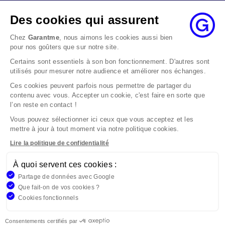
ouvrables à compter de sa date d’envoi et, en tout
état de cause, nous répondrons à la réclamation
Des cookies qui assurent
au maximum dans les 2 mois.
Chez
Garantme
, nous aimons les cookies aussi bien
Si le désaccord persiste, vous pouvez solliciter
pour nos goûters que sur notre site.
l’avis du Médiateur de l’Assurance par internet à
Certains sont essentiels à son bon fonctionnement. D'autres sont
l’adresse La médiation de l’assurance - Accueil
utilisés pour mesurer notre audience et améliorer nos échanges.
Par courrier à l’adresse : La Médiation de
l’Assurance TSA 50110 75441 PARIS CEDEX 09 ou
Ces cookies peuvent parfois nous permettre de partager du
contenu avec vous. Accepter un cookie, c'est faire en sorte que
par email à l’adresse www.mediation-
l’on reste en contact !
assurance.org
Vous pouvez sélectionner ici ceux que vous acceptez et les
La saisine du Médiateur de l’Assurance est gratuite
mettre à jour à tout moment via notre politique cookies.
mais ne peut intervenir qu’après nous avoir
adressé une réclamation écrite.
Lire la politique de confidentialité
À quoi servent ces cookies :
Garantme, société par actions simplifiée au capital de 19
Partage de données avec Google
908,16 €, 832 523 344 RCS Bobigny. Entreprise régie par le
Que fait-on de vos cookies ?
Code des Assurances et immatriculée à l’ORIAS
Cookies fonctionnels
n°17006810, www.orias.fr. Siège : 9 rue des colonnes,
75002 Paris
Consentements certifiés par