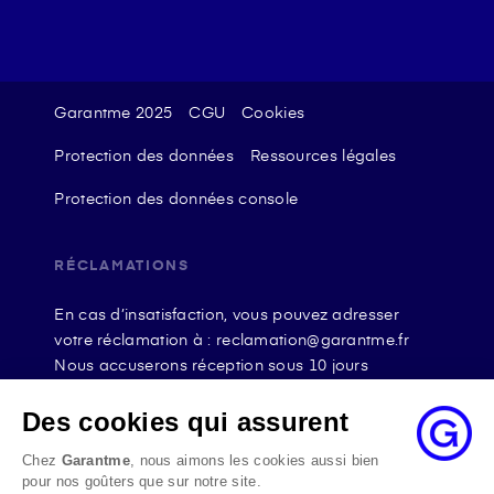
Garantme 2025
CGU
Cookies
Protection des données
Ressources légales
Protection des données console
RÉCLAMATIONS
En cas d’insatisfaction, vous pouvez adresser
votre réclamation à : reclamation@garantme.fr
Nous accuserons réception sous 10 jours
ouvrables à compter de sa date d’envoi et, en tout
état de cause, nous répondrons à la réclamation
Des cookies qui assurent
au maximum dans les 2 mois.
Chez
Garantme
, nous aimons les cookies aussi bien
Si le désaccord persiste, vous pouvez solliciter
pour nos goûters que sur notre site.
l’avis du Médiateur de l’Assurance par internet à