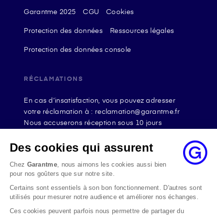
Garantme 2025
CGU
Cookies
Protection des données
Ressources légales
Protection des données console
RÉCLAMATIONS
En cas d’insatisfaction, vous pouvez adresser
votre réclamation à : reclamation@garantme.fr
Nous accuserons réception sous 10 jours
ouvrables à compter de sa date d’envoi et, en tout
état de cause, nous répondrons à la réclamation
Des cookies qui assurent
au maximum dans les 2 mois.
Chez
Garantme
, nous aimons les cookies aussi bien
Si le désaccord persiste, vous pouvez solliciter
pour nos goûters que sur notre site.
l’avis du Médiateur de l’Assurance par internet à
Certains sont essentiels à son bon fonctionnement. D'autres sont
l’adresse La médiation de l’assurance - Accueil
utilisés pour mesurer notre audience et améliorer nos échanges.
Par courrier à l’adresse : La Médiation de
l’Assurance TSA 50110 75441 PARIS CEDEX 09 ou
Ces cookies peuvent parfois nous permettre de partager du