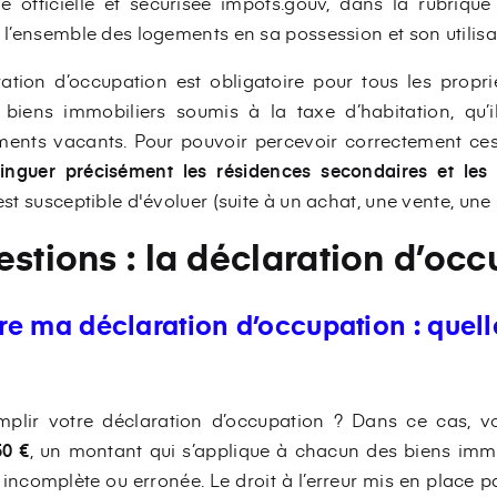
me officielle et sécurisée impots.gouv, dans la rubrique
r l’ensemble des logements en sa possession et son utilisa
ration d’occupation est obligatoire pour tous les propr
s biens immobiliers soumis à la taxe d’habitation, qu’i
ents vacants. Pour pouvoir percevoir correctement ces 
tinguer précisément les résidences secondaires et les
est susceptible d'évoluer (suite à un achat, une vente, une 
estions : la déclaration d’oc
ire ma déclaration d’occupation : quell
mplir votre déclaration d’occupation ? Dans ce cas, 
50 €
, un montant qui s’applique à chacun des biens immo
t incomplète ou erronée. Le droit à l’erreur mis en place pa