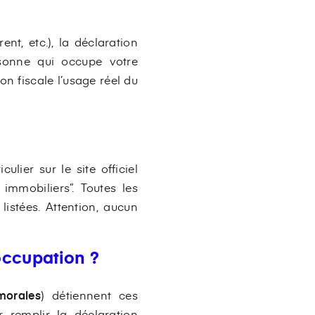
ent, etc.), la déclaration
ersonne qui occupe votre
on fiscale l’usage réel du
ulier sur le site officiel
immobiliers”. Toutes les
istées. Attention, aucun
‘occupation ?
morales
) détiennent ces
 remplir la déclaration