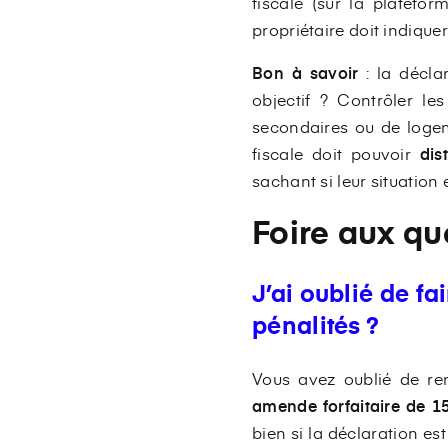
fiscale (sur la platefor
propriétaire doit indique
Bon à savoir
: la décla
objectif ? Contrôler le
secondaires ou de logem
fiscale doit pouvoir
dis
sachant si leur situation 
Foire aux qu
J’ai oublié de fa
pénalités ?
Vous avez oublié de re
amende forfaitaire de 1
bien si la déclaration es