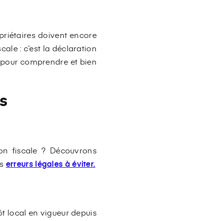
priétaires doivent encore
ale : c’est la déclaration
s pour comprendre et bien
ns
tion fiscale ? Découvrons
es
erreurs légales à éviter.
ôt local en vigueur depuis