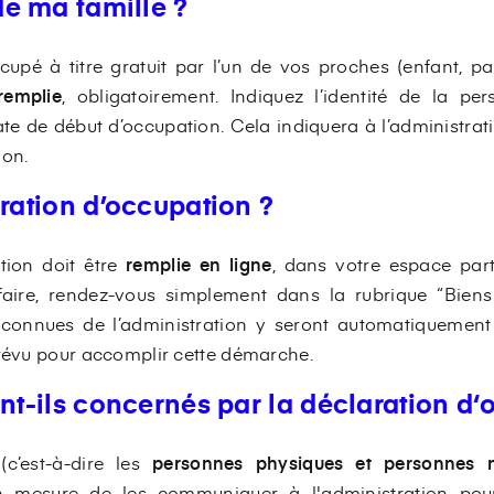
e ma famille ?
cupé à titre gratuit par l’un de vos proches (enfant, par
remplie
, obligatoirement. Indiquez l’identité de la p
te de début d’occupation. Cela indiquera à l’administrati
ion.
aration d’occupation ?
tion doit être
remplie en ligne
, dans votre espace partic
 faire, rendez-vous simplement dans la rubrique “Biens 
 connues de l’administration y seront automatiquement l
prévu pour accomplir cette démarche.
ont-ils concernés par la déclaration d
(c’est-à-dire les
personnes physiques et personnes 
n mesure de les communiquer à l'administration pour