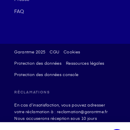
FAQ
Garantme 2025
CGU
Cookies
Protection des données
Ressources légales
Protection des données console
RÉCLAMATIONS
En cas d’insatisfaction, vous pouvez adresser
votre réclamation à : reclamation@garantme.fr
Nous accuserons réception sous 10 jours
ouvrables à compter de sa date d’envoi et, en tout