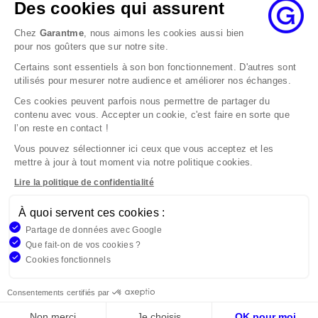
état de cause, nous répondrons à la réclamation
Des cookies qui assurent
au maximum dans les 2 mois.
Chez
Garantme
, nous aimons les cookies aussi bien
Si le désaccord persiste, vous pouvez solliciter
pour nos goûters que sur notre site.
l’avis du Médiateur de l’Assurance par internet à
Certains sont essentiels à son bon fonctionnement. D'autres sont
l’adresse La médiation de l’assurance - Accueil
utilisés pour mesurer notre audience et améliorer nos échanges.
Par courrier à l’adresse : La Médiation de
l’Assurance TSA 50110 75441 PARIS CEDEX 09 ou
Ces cookies peuvent parfois nous permettre de partager du
contenu avec vous. Accepter un cookie, c'est faire en sorte que
par email à l’adresse www.mediation-
l’on reste en contact !
assurance.org
Vous pouvez sélectionner ici ceux que vous acceptez et les
La saisine du Médiateur de l’Assurance est gratuite
mettre à jour à tout moment via notre politique cookies.
mais ne peut intervenir qu’après nous avoir
adressé une réclamation écrite.
Lire la politique de confidentialité
À quoi servent ces cookies :
Garantme, société par actions simplifiée au capital de 19
Partage de données avec Google
908,16 €, 832 523 344 RCS Bobigny. Entreprise régie par le
Que fait-on de vos cookies ?
Code des Assurances et immatriculée à l’ORIAS
Cookies fonctionnels
n°17006810, www.orias.fr. Siège : 9 rue des colonnes,
75002 Paris
Consentements certifiés par
Non merci
Je choisis
OK pour moi