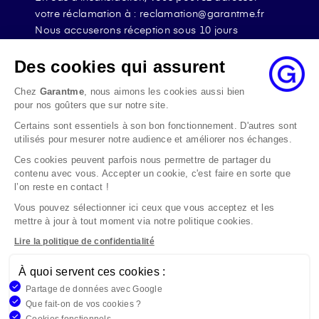
votre réclamation à : reclamation@garantme.fr
Nous accuserons réception sous 10 jours
ouvrables à compter de sa date d’envoi et, en tout
état de cause, nous répondrons à la réclamation
Des cookies qui assurent
au maximum dans les 2 mois.
Chez
Garantme
, nous aimons les cookies aussi bien
Si le désaccord persiste, vous pouvez solliciter
pour nos goûters que sur notre site.
l’avis du Médiateur de l’Assurance par internet à
Certains sont essentiels à son bon fonctionnement. D'autres sont
l’adresse La médiation de l’assurance - Accueil
utilisés pour mesurer notre audience et améliorer nos échanges.
Par courrier à l’adresse : La Médiation de
l’Assurance TSA 50110 75441 PARIS CEDEX 09 ou
Ces cookies peuvent parfois nous permettre de partager du
contenu avec vous. Accepter un cookie, c'est faire en sorte que
par email à l’adresse www.mediation-
l’on reste en contact !
assurance.org
Vous pouvez sélectionner ici ceux que vous acceptez et les
La saisine du Médiateur de l’Assurance est gratuite
mettre à jour à tout moment via notre politique cookies.
mais ne peut intervenir qu’après nous avoir
adressé une réclamation écrite.
Lire la politique de confidentialité
À quoi servent ces cookies :
Garantme, société par actions simplifiée au capital de 19
Partage de données avec Google
908,16 €, 832 523 344 RCS Bobigny. Entreprise régie par le
Que fait-on de vos cookies ?
Code des Assurances et immatriculée à l’ORIAS
Cookies fonctionnels