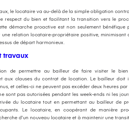
ux, le locataire va au-delà de la simple obligation contr
 respect du bien et facilitant la transition vers le pr
ette démarche proactive est non seulement bénéfique p
une relation locataire-propriétaire positive, minimisant ai
essus de départ harmonieux.
et travaux
tion de permettre au bailleur de faire visiter le bien
 aux clauses du contrat de location. Le bailleur doit 
nus, et celles-ci ne peuvent pas excéder deux heures par jo
ne sont pas autorisées pendant les week-ends ni les jours
privée du locataire tout en permettant au bailleur de p
cupants. Le locataire, en coopérant de manière proa
 recherche d'un nouveau locataire et à maintenir une trans