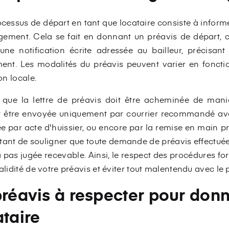
cessus de départ en tant que locataire consiste à informer
logement. Cela se fait en donnant un préavis de départ,
une notification écrite adressée au bailleur, précisan
ment. Les modalités du préavis peuvent varier en foncti
on locale.
r que la lettre de préavis doit être acheminée de mani
ut être envoyée uniquement par courrier recommandé ave
uée par acte d'huissier, ou encore par la remise en main p
tant de souligner que toute demande de préavis effectué
 pas jugée recevable. Ainsi, le respect des procédures for
alidité de votre préavis et éviter tout malentendu avec le p
préavis à respecter pour don
ataire