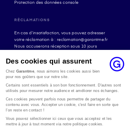
Protection des données console
RÉCLAMATIONS
En cas d’insatisfaction, vous pouvez adresser
votre réclamation à : reclamation@garantme.fr
Nous accuserons réception sous 10 jours
ouvrables à compter de sa date d’envoi et, en tout
état de cause, nous répondrons à la réclamation
Des cookies qui assurent
au maximum dans les 2 mois.
Chez
Garantme
, nous aimons les cookies aussi bien
Si le désaccord persiste, vous pouvez solliciter
pour nos goûters que sur notre site.
l’avis du Médiateur de l’Assurance par internet à
Certains sont essentiels à son bon fonctionnement. D'autres sont
l’adresse La médiation de l’assurance - Accueil
utilisés pour mesurer notre audience et améliorer nos échanges.
Par courrier à l’adresse : La Médiation de
l’Assurance TSA 50110 75441 PARIS CEDEX 09 ou
Ces cookies peuvent parfois nous permettre de partager du
contenu avec vous. Accepter un cookie, c'est faire en sorte que
par email à l’adresse www.mediation-
l’on reste en contact !
assurance.org
Vous pouvez sélectionner ici ceux que vous acceptez et les
La saisine du Médiateur de l’Assurance est gratuite
mettre à jour à tout moment via notre politique cookies.
mais ne peut intervenir qu’après nous avoir