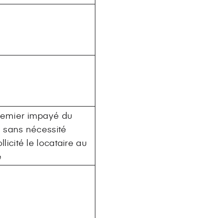
remier impayé du
, sans nécessité
llicité le locataire au
e