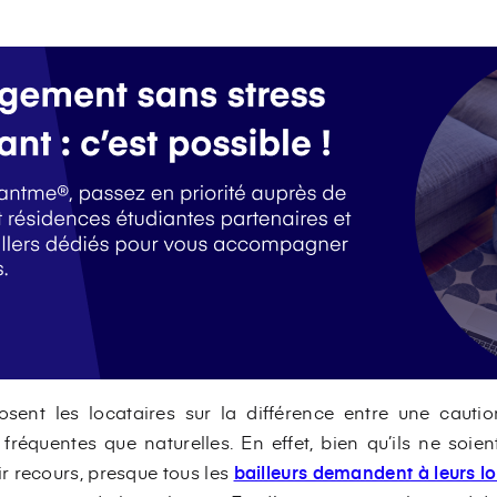
sent les locataires sur la différence entre une cauti
fréquentes que naturelles. En effet, bien qu’ils ne soie
ir recours, presque tous les
bailleurs demandent à leurs lo