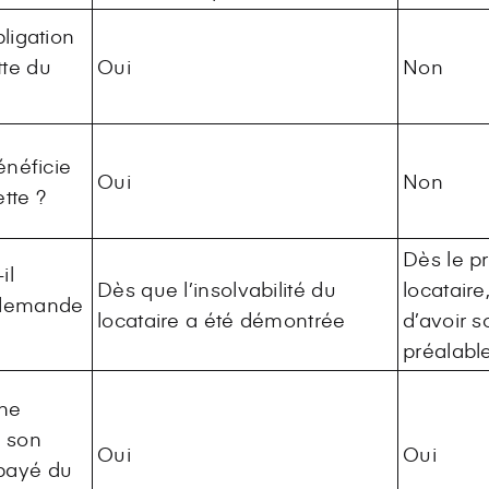
bligation
tte du
Oui
Non
énéficie
Oui
Non
tte ?
Dès le p
il
Dès que l’insolvabilité du
locataire
e demande
locataire a été démontrée
d’avoir so
préalabl
une
à son
Oui
Oui
payé du