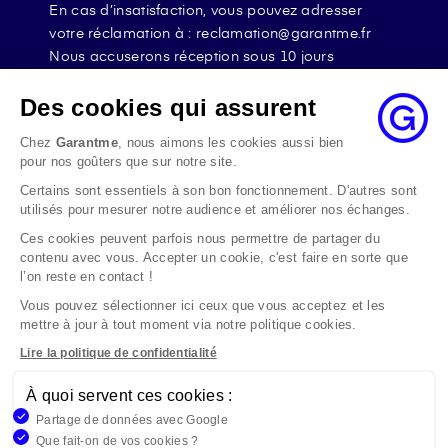
En cas d’insatisfaction, vous pouvez adresser
votre réclamation à : reclamation@garantme.fr
Nous accuserons réception sous 10 jours
ouvrables à compter de sa date d’envoi et, en tout
état de cause, nous répondrons à la réclamation
Des cookies qui assurent
au maximum dans les 2 mois.
Chez
Garantme
, nous aimons les cookies aussi bien
Si le désaccord persiste, vous pouvez solliciter
pour nos goûters que sur notre site.
l’avis du Médiateur de l’Assurance par internet à
Certains sont essentiels à son bon fonctionnement. D'autres sont
l’adresse La médiation de l’assurance - Accueil
utilisés pour mesurer notre audience et améliorer nos échanges.
Par courrier à l’adresse : La Médiation de
l’Assurance TSA 50110 75441 PARIS CEDEX 09 ou
Ces cookies peuvent parfois nous permettre de partager du
contenu avec vous. Accepter un cookie, c'est faire en sorte que
par email à l’adresse www.mediation-
l’on reste en contact !
assurance.org
Vous pouvez sélectionner ici ceux que vous acceptez et les
La saisine du Médiateur de l’Assurance est gratuite
mettre à jour à tout moment via notre politique cookies.
mais ne peut intervenir qu’après nous avoir
adressé une réclamation écrite.
Lire la politique de confidentialité
À quoi servent ces cookies :
Garantme, société par actions simplifiée au capital de 19
Partage de données avec Google
908,16 €, 832 523 344 RCS Bobigny. Entreprise régie par le
Que fait-on de vos cookies ?