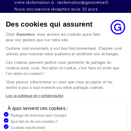
votre réclamation à : reclamation@garantme.fr
Nous accuserons réception sous 10 jours
ouvrables à compter de sa date d’envoi et, en tout
état de cause, nous répondrons à la réclamation
Des cookies qui assurent
au maximum dans les 2 mois.
Chez
Garantme
, nous aimons les cookies aussi bien
Si le désaccord persiste, vous pouvez solliciter
pour nos goûters que sur notre site.
l’avis du Médiateur de l’Assurance par internet à
Certains sont essentiels à son bon fonctionnement. D'autres sont
l’adresse La médiation de l’assurance - Accueil
utilisés pour mesurer notre audience et améliorer nos échanges.
Par courrier à l’adresse : La Médiation de
l’Assurance TSA 50110 75441 PARIS CEDEX 09 ou
Ces cookies peuvent parfois nous permettre de partager du
contenu avec vous. Accepter un cookie, c'est faire en sorte que
par email à l’adresse www.mediation-
l’on reste en contact !
assurance.org
Vous pouvez sélectionner ici ceux que vous acceptez et les
La saisine du Médiateur de l’Assurance est gratuite
mettre à jour à tout moment via notre politique cookies.
mais ne peut intervenir qu’après nous avoir
adressé une réclamation écrite.
Lire la politique de confidentialité
À quoi servent ces cookies :
Garantme, société par actions simplifiée au capital de 19
Partage de données avec Google
908,16 €, 832 523 344 RCS Bobigny. Entreprise régie par le
Que fait-on de vos cookies ?
Code des Assurances et immatriculée à l’ORIAS
Cookies fonctionnels