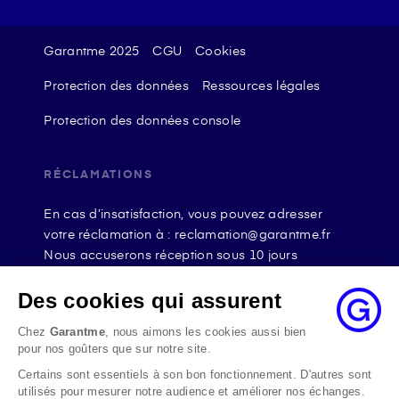
Garantme 2025
CGU
Cookies
Protection des données
Ressources légales
Protection des données console
RÉCLAMATIONS
En cas d’insatisfaction, vous pouvez adresser
votre réclamation à : reclamation@garantme.fr
Nous accuserons réception sous 10 jours
ouvrables à compter de sa date d’envoi et, en tout
état de cause, nous répondrons à la réclamation
Des cookies qui assurent
au maximum dans les 2 mois.
Chez
Garantme
, nous aimons les cookies aussi bien
Si le désaccord persiste, vous pouvez solliciter
pour nos goûters que sur notre site.
l’avis du Médiateur de l’Assurance par internet à
Certains sont essentiels à son bon fonctionnement. D'autres sont
l’adresse La médiation de l’assurance - Accueil
utilisés pour mesurer notre audience et améliorer nos échanges.
Par courrier à l’adresse : La Médiation de