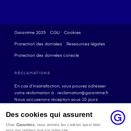
Garantme 2025
CGU
Cookies
Protection des données
Ressources légales
Protection des données console
RÉCLAMATIONS
En cas d’insatisfaction, vous pouvez adresser
votre réclamation à : reclamation@garantme.fr
Nous accuserons réception sous 10 jours
ouvrables à compter de sa date d’envoi et, en tout
état de cause, nous répondrons à la réclamation
Des cookies qui assurent
au maximum dans les 2 mois.
Chez
Garantme
, nous aimons les cookies aussi bien
Si le désaccord persiste, vous pouvez solliciter
pour nos goûters que sur notre site.