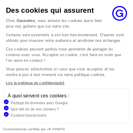
ouvrables à compter de sa date d’envoi et, en tout
état de cause, nous répondrons à la réclamation
Des cookies qui assurent
au maximum dans les 2 mois.
Chez
Garantme
, nous aimons les cookies aussi bien
Si le désaccord persiste, vous pouvez solliciter
pour nos goûters que sur notre site.
l’avis du Médiateur de l’Assurance par internet à
Certains sont essentiels à son bon fonctionnement. D'autres sont
l’adresse La médiation de l’assurance - Accueil
utilisés pour mesurer notre audience et améliorer nos échanges.
Par courrier à l’adresse : La Médiation de
l’Assurance TSA 50110 75441 PARIS CEDEX 09 ou
Ces cookies peuvent parfois nous permettre de partager du
contenu avec vous. Accepter un cookie, c'est faire en sorte que
par email à l’adresse www.mediation-
l’on reste en contact !
assurance.org
Vous pouvez sélectionner ici ceux que vous acceptez et les
La saisine du Médiateur de l’Assurance est gratuite
mettre à jour à tout moment via notre politique cookies.
mais ne peut intervenir qu’après nous avoir
adressé une réclamation écrite.
Lire la politique de confidentialité
À quoi servent ces cookies :
Garantme, société par actions simplifiée au capital de 19
Partage de données avec Google
908,16 €, 832 523 344 RCS Bobigny. Entreprise régie par le
Que fait-on de vos cookies ?
Code des Assurances et immatriculée à l’ORIAS
Cookies fonctionnels
n°17006810, www.orias.fr. Siège : 9 rue des colonnes,
75002 Paris
Consentements certifiés par