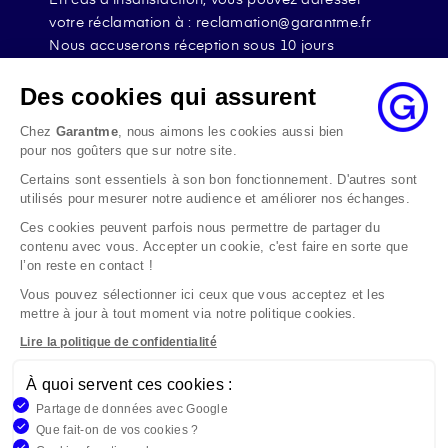
votre réclamation à : reclamation@garantme.fr
Nous accuserons réception sous 10 jours
ouvrables à compter de sa date d’envoi et, en tout
état de cause, nous répondrons à la réclamation
Des cookies qui assurent
au maximum dans les 2 mois.
Chez
Garantme
, nous aimons les cookies aussi bien
Si le désaccord persiste, vous pouvez solliciter
pour nos goûters que sur notre site.
l’avis du Médiateur de l’Assurance par internet à
Certains sont essentiels à son bon fonctionnement. D'autres sont
l’adresse La médiation de l’assurance - Accueil
utilisés pour mesurer notre audience et améliorer nos échanges.
Par courrier à l’adresse : La Médiation de
l’Assurance TSA 50110 75441 PARIS CEDEX 09 ou
Ces cookies peuvent parfois nous permettre de partager du
contenu avec vous. Accepter un cookie, c'est faire en sorte que
par email à l’adresse www.mediation-
l’on reste en contact !
assurance.org
Vous pouvez sélectionner ici ceux que vous acceptez et les
La saisine du Médiateur de l’Assurance est gratuite
mettre à jour à tout moment via notre politique cookies.
mais ne peut intervenir qu’après nous avoir
adressé une réclamation écrite.
Lire la politique de confidentialité
À quoi servent ces cookies :
Garantme, société par actions simplifiée au capital de 19
Partage de données avec Google
908,16 €, 832 523 344 RCS Bobigny. Entreprise régie par le
Que fait-on de vos cookies ?
Code des Assurances et immatriculée à l’ORIAS