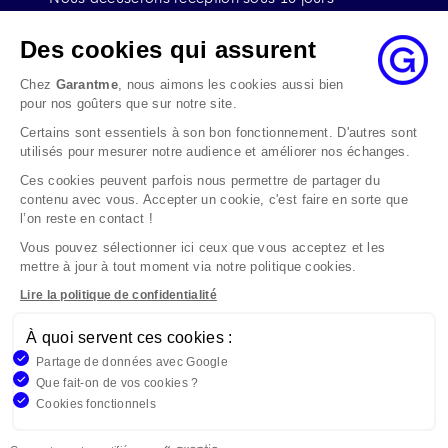
ouvrables à compter de sa date d’envoi et, en tout
état de cause, nous répondrons à la réclamation
Des cookies qui assurent
au maximum dans les 2 mois.
Chez
Garantme
, nous aimons les cookies aussi bien
Si le désaccord persiste, vous pouvez solliciter
pour nos goûters que sur notre site.
l’avis du Médiateur de l’Assurance par internet à
Certains sont essentiels à son bon fonctionnement. D'autres sont
l’adresse La médiation de l’assurance - Accueil
utilisés pour mesurer notre audience et améliorer nos échanges.
Par courrier à l’adresse : La Médiation de
l’Assurance TSA 50110 75441 PARIS CEDEX 09 ou
Ces cookies peuvent parfois nous permettre de partager du
contenu avec vous. Accepter un cookie, c'est faire en sorte que
par email à l’adresse www.mediation-
l’on reste en contact !
assurance.org
Vous pouvez sélectionner ici ceux que vous acceptez et les
La saisine du Médiateur de l’Assurance est gratuite
mettre à jour à tout moment via notre politique cookies.
mais ne peut intervenir qu’après nous avoir
adressé une réclamation écrite.
Lire la politique de confidentialité
À quoi servent ces cookies :
Garantme, société par actions simplifiée au capital de 19
Partage de données avec Google
908,16 €, 832 523 344 RCS Bobigny. Entreprise régie par le
Que fait-on de vos cookies ?
Code des Assurances et immatriculée à l’ORIAS
Cookies fonctionnels
n°17006810, www.orias.fr. Siège : 9 rue des colonnes,
75002 Paris