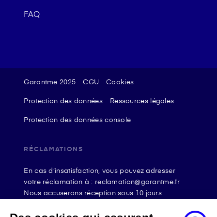
FAQ
Garantme 2025
CGU
Cookies
Protection des données
Ressources légales
Protection des données console
RÉCLAMATIONS
En cas d’insatisfaction, vous pouvez adresser
votre réclamation à : reclamation@garantme.fr
Nous accuserons réception sous 10 jours
ouvrables à compter de sa date d’envoi et, en tout
état de cause, nous répondrons à la réclamation