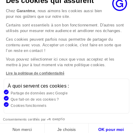
Des cookies qui assurent
au maximum dans les 2 mois.
Chez
Garantme
, nous aimons les cookies aussi bien
Si le désaccord persiste, vous pouvez solliciter
pour nos goûters que sur notre site.
l’avis du Médiateur de l’Assurance par internet à
Certains sont essentiels à son bon fonctionnement. D'autres sont
l’adresse La médiation de l’assurance - Accueil
utilisés pour mesurer notre audience et améliorer nos échanges.
Par courrier à l’adresse : La Médiation de
l’Assurance TSA 50110 75441 PARIS CEDEX 09 ou
Ces cookies peuvent parfois nous permettre de partager du
contenu avec vous. Accepter un cookie, c'est faire en sorte que
par email à l’adresse www.mediation-
l’on reste en contact !
assurance.org
Vous pouvez sélectionner ici ceux que vous acceptez et les
La saisine du Médiateur de l’Assurance est gratuite
mettre à jour à tout moment via notre politique cookies.
mais ne peut intervenir qu’après nous avoir
adressé une réclamation écrite.
Lire la politique de confidentialité
À quoi servent ces cookies :
Garantme, société par actions simplifiée au capital de 19
Partage de données avec Google
908,16 €, 832 523 344 RCS Bobigny. Entreprise régie par le
Que fait-on de vos cookies ?
Code des Assurances et immatriculée à l’ORIAS
Cookies fonctionnels
n°17006810, www.orias.fr. Siège : 9 rue des colonnes,
75002 Paris
Consentements certifiés par
Non merci
Je choisis
OK pour moi