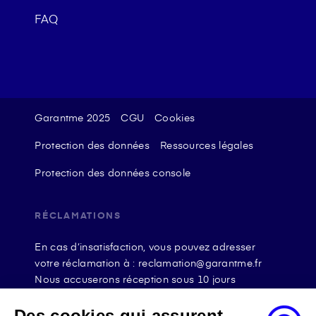
FAQ
Garantme 2025
CGU
Cookies
Protection des données
Ressources légales
Protection des données console
RÉCLAMATIONS
En cas d’insatisfaction, vous pouvez adresser
votre réclamation à : reclamation@garantme.fr
Nous accuserons réception sous 10 jours
ouvrables à compter de sa date d’envoi et, en tout
état de cause, nous répondrons à la réclamation
Des cookies qui assurent