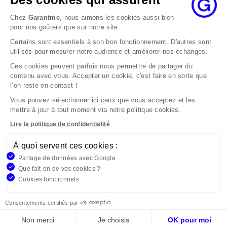
au maximum dans les 2 mois.
Chez
Garantme
, nous aimons les cookies aussi bien
Si le désaccord persiste, vous pouvez solliciter
pour nos goûters que sur notre site.
l’avis du Médiateur de l’Assurance par internet à
Certains sont essentiels à son bon fonctionnement. D'autres sont
l’adresse La médiation de l’assurance - Accueil
utilisés pour mesurer notre audience et améliorer nos échanges.
Par courrier à l’adresse : La Médiation de
l’Assurance TSA 50110 75441 PARIS CEDEX 09 ou
Ces cookies peuvent parfois nous permettre de partager du
contenu avec vous. Accepter un cookie, c'est faire en sorte que
par email à l’adresse www.mediation-
l’on reste en contact !
assurance.org
Vous pouvez sélectionner ici ceux que vous acceptez et les
La saisine du Médiateur de l’Assurance est gratuite
mettre à jour à tout moment via notre politique cookies.
mais ne peut intervenir qu’après nous avoir
adressé une réclamation écrite.
Lire la politique de confidentialité
À quoi servent ces cookies :
Garantme, société par actions simplifiée au capital de 19
Partage de données avec Google
908,16 €, 832 523 344 RCS Bobigny. Entreprise régie par le
Que fait-on de vos cookies ?
Code des Assurances et immatriculée à l’ORIAS
Cookies fonctionnels
n°17006810, www.orias.fr. Siège : 9 rue des colonnes,
75002 Paris
Consentements certifiés par
Non merci
Je choisis
OK pour moi