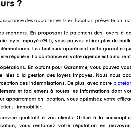
eurs ?
'assurance des appartements en location présente au mo
 mandats. En proposant le paiement des loyers à date 
tie loyer impayé (GLI), vous pouvez attirer plus de baille
émentaires. Les bailleurs apprécient cette garantie qui
ère régulière. La confiance en votre agence est ainsi ren
s opérations. En optant pour Garantme, vous pouvez vou
tée liées à la gestion des loyers impayés. Nous nous oc
perception des indemnisations. De plus, avec notre
platefo
ement et facilement à toutes les informations dont v
ur appartement en location, vous optimisez votre effica
tier : l'immobilier.
ervice qualitatif à vos clients. Grâce à la souscript
cation, vous renforcez votre réputation en renvoya