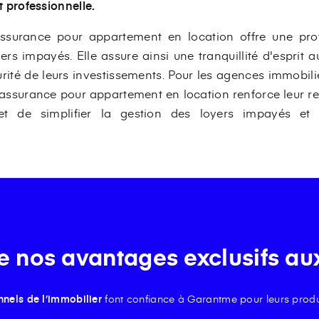
t professionnelle.
ssurance pour appartement en location offre une prot
ers impayés. Elle assure ainsi une tranquillité d'esprit a
urité de leurs investissements. Pour les agences immobi
 assurance pour appartement en location renforce leur r
rmet de simplifier la gestion des loyers impayés e
e nos avantages exclusifs au
nnels de l’immobilier
font confiance à Garantme pour leurs produ