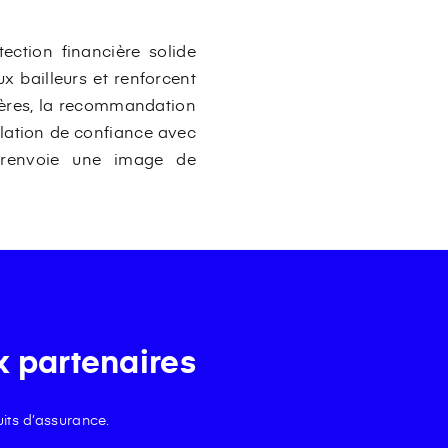
ection financière solide
ux bailleurs et renforcent
lières, la recommandation
elation de confiance avec
t renvoie une image de
x partenaires
its d’assurance.