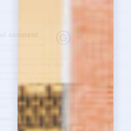
Des cookies qui assurent
Chez
Garantme
, nous aimons les cookies aussi bien
pour nos goûters que sur notre site.
Certains sont essentiels à son bon fonctionnement. D'autres sont
utilisés pour mesurer notre audience et améliorer nos échanges.
Ces cookies peuvent parfois nous permettre de partager du
contenu avec vous. Accepter un cookie, c'est faire en sorte que
l’on reste en contact !
Vous pouvez sélectionner ici ceux que vous acceptez et les
mettre à jour à tout moment via notre politique cookies.
Lire la politique de confidentialité
À quoi servent ces cookies :
Partage de données avec Google