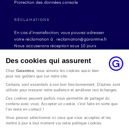
Protection des données console
RÉCLAMATIONS
En cas d’insatisfaction, vous pouvez adresser
votre réclamation à : reclamation@garantme.fr
Nous accuserons réception sous 10 jours
ouvrables à compter de sa date d’envoi et, en tout
état de cause, nous répondrons à la réclamation
Des cookies qui assurent
au maximum dans les 2 mois.
Chez
Garantme
, nous aimons les cookies aussi bien
Si le désaccord persiste, vous pouvez solliciter
pour nos goûters que sur notre site.
l’avis du Médiateur de l’Assurance par internet à
Certains sont essentiels à son bon fonctionnement. D'autres sont
l’adresse La médiation de l’assurance - Accueil
utilisés pour mesurer notre audience et améliorer nos échanges.
Par courrier à l’adresse : La Médiation de
l’Assurance TSA 50110 75441 PARIS CEDEX 09 ou
Ces cookies peuvent parfois nous permettre de partager du
contenu avec vous. Accepter un cookie, c'est faire en sorte que
par email à l’adresse www.mediation-
l’on reste en contact !
assurance.org
Vous pouvez sélectionner ici ceux que vous acceptez et les
La saisine du Médiateur de l’Assurance est gratuite
mettre à jour à tout moment via notre politique cookies.
mais ne peut intervenir qu’après nous avoir