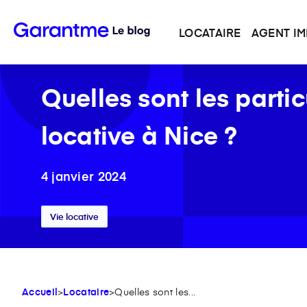
LOCATAIRE
AGENT IM
Quelles sont les partic
locative à Nice ?
4 janvier 2024
Vie locative
Accueil
>
Locataire
>
Quelles sont les...