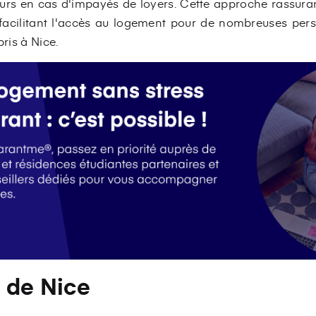
urs en cas d'impayés de loyers. Cette approche rassuran
, facilitant l'accès au logement pour de nombreuses pe
pris à Nice.
n de Nice