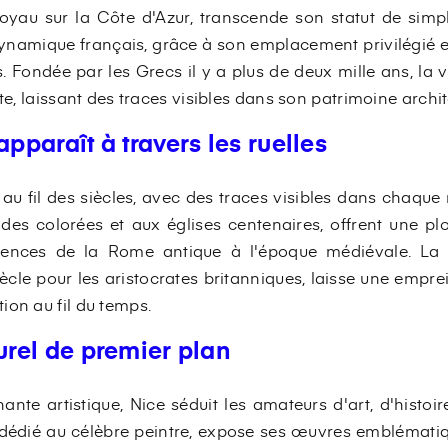
yau sur la Côte d'Azur, transcende son statut de simpl
ynamique français, grâce à son emplacement privilégié 
 Fondée par les Grecs il y a plus de deux mille ans, la vi
te, laissant des traces visibles dans son patrimoine archite
apparaît à travers les ruelles
e au fil des siècles, avec des traces visibles dans chaque
çades colorées et aux églises centenaires, offrent une 
fluences de la Rome antique à l'époque médiévale. L
ècle pour les aristocrates britanniques, laisse une emprein
ion au fil du temps.
turel de premier plan
ante artistique, Nice séduit les amateurs d'art, d'histoir
r dédié au célèbre peintre, expose ses œuvres emblémati