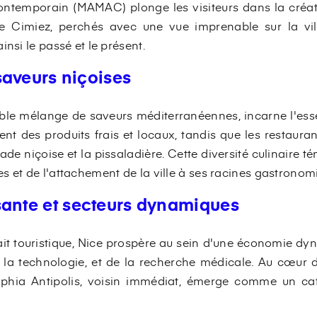
contemporain (MAMAC) plonge les visiteurs dans la créat
e Cimiez, perchés avec une vue imprenable sur la vill
insi le passé et le présent.
saveurs niçoises
table mélange de saveurs méditerranéennes, incarne l'esse
t des produits frais et locaux, tandis que les restaurant
lade niçoise et la pissaladière. Cette diversité culinaire 
s et de l'attachement de la ville à ses racines gastronom
sante et secteurs dynamiques
ait touristique, Nice prospère au sein d'une économie dy
 la technologie, et de la recherche médicale. Au cœur d
ophia Antipolis, voisin immédiat, émerge comme un cat