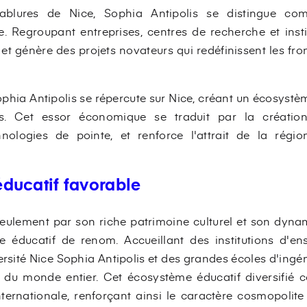
ablures de Nice, Sophia Antipolis se distingue co
. Regroupant entreprises, centres de recherche et inst
é et génère des projets novateurs qui redéfinissent les fro
Sophia Antipolis se répercute sur Nice, créant un écosyst
es. Cet essor économique se traduit par la création 
ologies de pointe, et renforce l'attrait de la région
ducatif favorable
eulement par son riche patrimoine culturel et son dyn
e éducatif de renom. Accueillant des institutions d'e
versité Nice Sophia Antipolis et des grandes écoles d'ing
ts du monde entier. Cet écosystème éducatif diversifié
internationale, renforçant ainsi le caractère cosmopolit