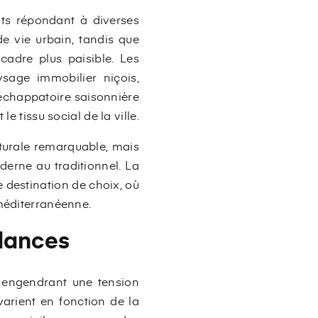
nts répondant à diverses
e vie urbain, tandis que
cadre plus paisible. Les
sage immobilier niçois,
échappatoire saisonnière
e tissu social de la ville.
cturale remarquable, mais
derne au traditionnel. La
 destination de choix, où
 méditerranéenne.
ndances
 engendrant une tension
varient en fonction de la