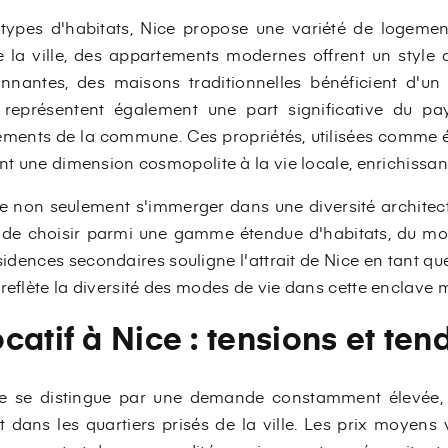
types d'habitats, Nice propose une variété de logeme
 la ville, des appartements modernes offrent un style d
onnantes, des maisons traditionnelles bénéficient d'un 
 représentent également une part significative du pay
ements de la commune. Ces propriétés, utilisées comme 
nt une dimension cosmopolite à la vie locale, enrichissant l
ifie non seulement s'immerger dans une diversité archite
té de choisir parmi une gamme étendue d'habitats, du mo
dences secondaires souligne l'attrait de Nice en tant que
 reflète la diversité des modes de vie dans cette enclave
catif à Nice : tensions et te
ce se distingue par une demande constamment élevée,
nt dans les quartiers prisés de la ville. Les prix moyens 