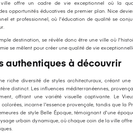
la ville offre un cadre de vie exceptionnel où la qu
s opportunités éducatives de premier plan. Nice devient
el et professionnel, où l'éducation de qualité se conj
r.
mple destination, se révèle donc être une ville où l'histoi
omie se mêlent pour créer une qualité de vie exceptionnell
s authentiques à découvrir
ne riche diversité de styles architecturaux, créant une
ctère distinct. Les influences méditerranéennes, provença
nt, offrant une variété visuelle captivante. Le Vieu
 colorées, incarne l'essence provençale, tandis que la
meures de style Belle Époque, témoignant d'une époque 
aysage urbain dynamique, où chaque coin de la ville off
iques.