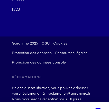
FAQ
Garantme 2025
CGU
Cookies
Protection des données
Ressources légales
Protection des données console
RÉCLAMATIONS
En cas d’insatisfaction, vous pouvez adresser
votre réclamation à : reclamation@garantme.fr
Nous accuserons réception sous 10 jours
ouvrables à compter de sa date d’envoi et, en tout