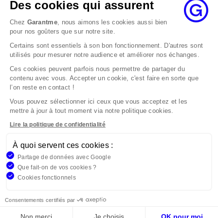
état de cause, nous répondrons à la réclamation
Des cookies qui assurent
au maximum dans les 2 mois.
Chez
Garantme
, nous aimons les cookies aussi bien
Si le désaccord persiste, vous pouvez solliciter
pour nos goûters que sur notre site.
l’avis du Médiateur de l’Assurance par internet à
Certains sont essentiels à son bon fonctionnement. D'autres sont
l’adresse La médiation de l’assurance - Accueil
utilisés pour mesurer notre audience et améliorer nos échanges.
Par courrier à l’adresse : La Médiation de
l’Assurance TSA 50110 75441 PARIS CEDEX 09 ou
Ces cookies peuvent parfois nous permettre de partager du
contenu avec vous. Accepter un cookie, c'est faire en sorte que
par email à l’adresse www.mediation-
l’on reste en contact !
assurance.org
Vous pouvez sélectionner ici ceux que vous acceptez et les
La saisine du Médiateur de l’Assurance est gratuite
mettre à jour à tout moment via notre politique cookies.
mais ne peut intervenir qu’après nous avoir
adressé une réclamation écrite.
Lire la politique de confidentialité
À quoi servent ces cookies :
Garantme, société par actions simplifiée au capital de 19
Partage de données avec Google
908,16 €, 832 523 344 RCS Bobigny. Entreprise régie par le
Que fait-on de vos cookies ?
Code des Assurances et immatriculée à l’ORIAS
Cookies fonctionnels
n°17006810, www.orias.fr. Siège : 9 rue des colonnes,
75002 Paris
Consentements certifiés par
Non merci
Je choisis
OK pour moi