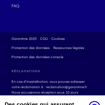
FAQ
Garantme 2025
CGU
Cookies
Protection des données
Ressources légales
Protection des données console
RÉCLAMATIONS
En cas d’insatisfaction, vous pouvez adresser
votre réclamation à : reclamation@garantme.fr
Nous accuserons réception sous 10 jours
ouvrables à compter de sa date d’envoi et, en tout
état de cause, nous répondrons à la réclamation
Des cookies qui assurent