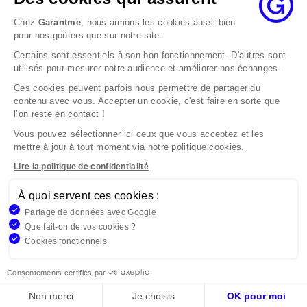
au maximum dans les 2 mois.
Chez
Garantme
, nous aimons les cookies aussi bien
Si le désaccord persiste, vous pouvez solliciter
pour nos goûters que sur notre site.
l’avis du Médiateur de l’Assurance par internet à
Certains sont essentiels à son bon fonctionnement. D'autres sont
l’adresse La médiation de l’assurance - Accueil
utilisés pour mesurer notre audience et améliorer nos échanges.
Par courrier à l’adresse : La Médiation de
l’Assurance TSA 50110 75441 PARIS CEDEX 09 ou
Ces cookies peuvent parfois nous permettre de partager du
contenu avec vous. Accepter un cookie, c'est faire en sorte que
par email à l’adresse www.mediation-
l’on reste en contact !
assurance.org
Vous pouvez sélectionner ici ceux que vous acceptez et les
La saisine du Médiateur de l’Assurance est gratuite
mettre à jour à tout moment via notre politique cookies.
mais ne peut intervenir qu’après nous avoir
adressé une réclamation écrite.
Lire la politique de confidentialité
À quoi servent ces cookies :
Garantme, société par actions simplifiée au capital de 19
Partage de données avec Google
908,16 €, 832 523 344 RCS Bobigny. Entreprise régie par le
Que fait-on de vos cookies ?
Code des Assurances et immatriculée à l’ORIAS
Cookies fonctionnels
n°17006810, www.orias.fr. Siège : 9 rue des colonnes,
75002 Paris
Consentements certifiés par
Non merci
Je choisis
OK pour moi