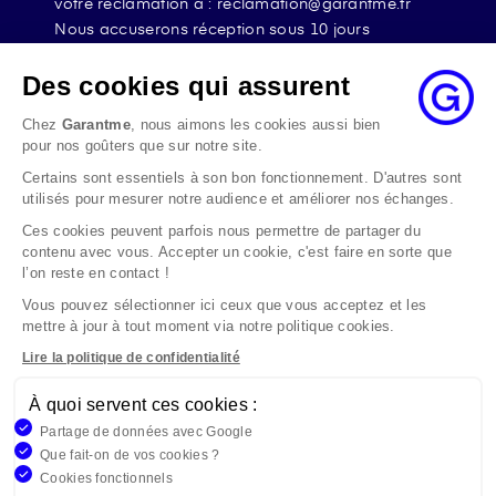
votre réclamation à : reclamation@garantme.fr
Nous accuserons réception sous 10 jours
ouvrables à compter de sa date d’envoi et, en tout
état de cause, nous répondrons à la réclamation
Des cookies qui assurent
au maximum dans les 2 mois.
Chez
Garantme
, nous aimons les cookies aussi bien
Si le désaccord persiste, vous pouvez solliciter
pour nos goûters que sur notre site.
l’avis du Médiateur de l’Assurance par internet à
Certains sont essentiels à son bon fonctionnement. D'autres sont
l’adresse La médiation de l’assurance - Accueil
utilisés pour mesurer notre audience et améliorer nos échanges.
Par courrier à l’adresse : La Médiation de
l’Assurance TSA 50110 75441 PARIS CEDEX 09 ou
Ces cookies peuvent parfois nous permettre de partager du
contenu avec vous. Accepter un cookie, c'est faire en sorte que
par email à l’adresse www.mediation-
l’on reste en contact !
assurance.org
Vous pouvez sélectionner ici ceux que vous acceptez et les
La saisine du Médiateur de l’Assurance est gratuite
mettre à jour à tout moment via notre politique cookies.
mais ne peut intervenir qu’après nous avoir
adressé une réclamation écrite.
Lire la politique de confidentialité
À quoi servent ces cookies :
Garantme, société par actions simplifiée au capital de 19
Partage de données avec Google
908,16 €, 832 523 344 RCS Bobigny. Entreprise régie par le
Que fait-on de vos cookies ?
Code des Assurances et immatriculée à l’ORIAS
Cookies fonctionnels
n°17006810, www.orias.fr. Siège : 9 rue des colonnes,