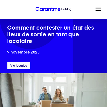
Comment contester un état des
lieux de sortie en tant que
locataire
9 novembre 2023
Vie locative