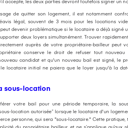
u’il accepte, les deux parties devront toutefois signer un 
isage de quitter son logement, il est notamment confron
réavis légal, souvent de 3 mois pour les locations vid
peut devenir problématique si le locataire a déjà signé 
supporter deux loyers simultanément. Trouver rapidemen
rectement auprès de votre propriétaire-bailleur peut v
priétaire conserve le droit de refuser tout nouveau lo
nouveau candidat et qu'un nouveau bail est signé, le p
le locataire initial ne paiera que le loyer jusqu'à la da
la sous-location
férer votre bail pour une période temporaire, la sou
“sous-location autorisée” lorsque le locataire d'un logeme
erce personne, qui sera "sous-locataire." Cette pratique, 
plicité du propriétaire bailleur, et ne s’applique qu’aux 