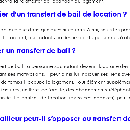
e devra faire attester de l’abandon du logement.
er d’un transfert de bail de location ?
’applique que dans quelques situations. Ainsi, seuls les pro
il : conjoint, ascendants ou descendants, personnes à c
 un transfert de bail ?
rt de bail, la personne souhaitant devenir locataire dev
ant ses motivations. Il peut ainsi lui indiquer ses liens ave
 de temps il occupe le logement. Tout élément suppléme
s factures, un livret de famille, des abonnements téléphoni
ande. Le contrat de location (avec ses annexes) peut a
ailleur peut-il s’opposer au transfert d