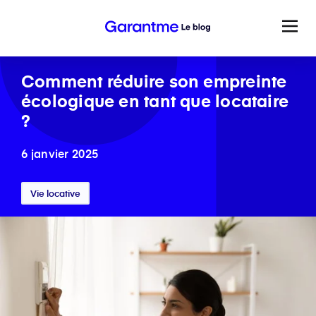
Comment réduire son empreinte
écologique en tant que locataire
?
6 janvier 2025
Vie locative