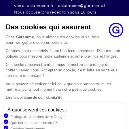
votre réclamation à : reclamation@garantme.fr
Nous accuserons réception sous 10 jours
ouvrables à compter de sa date d’envoi et, en tout
état de cause, nous répondrons à la réclamation
Des cookies qui assurent
au maximum dans les 2 mois.
Chez
Garantme
, nous aimons les cookies aussi bien
Si le désaccord persiste, vous pouvez solliciter
pour nos goûters que sur notre site.
l’avis du Médiateur de l’Assurance par internet à
Certains sont essentiels à son bon fonctionnement. D'autres sont
l’adresse La médiation de l’assurance - Accueil
utilisés pour mesurer notre audience et améliorer nos échanges.
Par courrier à l’adresse : La Médiation de
l’Assurance TSA 50110 75441 PARIS CEDEX 09 ou
Ces cookies peuvent parfois nous permettre de partager du
contenu avec vous. Accepter un cookie, c'est faire en sorte que
par email à l’adresse www.mediation-
l’on reste en contact !
assurance.org
Vous pouvez sélectionner ici ceux que vous acceptez et les
La saisine du Médiateur de l’Assurance est gratuite
mettre à jour à tout moment via notre politique cookies.
mais ne peut intervenir qu’après nous avoir
adressé une réclamation écrite.
Lire la politique de confidentialité
À quoi servent ces cookies :
Garantme, société par actions simplifiée au capital de 19
Partage de données avec Google
908,16 €, 832 523 344 RCS Bobigny. Entreprise régie par le
Que fait-on de vos cookies ?
Code des Assurances et immatriculée à l’ORIAS
Cookies fonctionnels