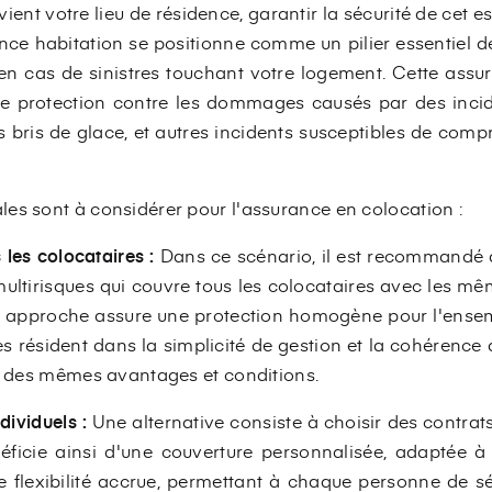
ient votre lieu de résidence, garantir la sécurité de cet e
nce habitation se positionne comme un pilier essentiel de 
n cas de sinistres touchant votre logement. Cette assu
le protection contre les dommages causés par des incide
es bris de glace, et autres incidents susceptibles de com
es sont à considérer pour l'assurance en colocation :
les colocataires :
Dans ce scénario, il est recommandé d
ultirisques qui couvre tous les colocataires avec les mê
 approche assure une protection homogène pour l'ense
s résident dans la simplicité de gestion et la cohérence d
nt des mêmes avantages et conditions.
dividuels :
Une alternative consiste à choisir des contrats
ficie ainsi d'une couverture personnalisée, adaptée à 
 flexibilité accrue, permettant à chaque personne de s