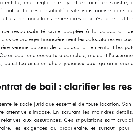
cidentelle, une négligence ayant entraîné un sinistre,
à autrui. La responsabilité civile vous couvre dans ce
es et les indemnisations nécessaires pour résoudre les litig
nce responsabilité civile adaptée à la colocation 
plus de protéger financièrement les colocataires en cas d
re sereine au sein de la colocation en évitant les poten
pter pour une couverture complète, incluant l'assurance
ile, constitue ainsi un choix judicieux pour garantir une
ntrat de bail : clarifier les r
sente le socle juridique essentiel de toute location. So
re attentive s'impose. En scrutant les moindres détail
s relatives aux assurances. Ces stipulations sont cruci
taire, les exigences du propriétaire, et surtout, pour