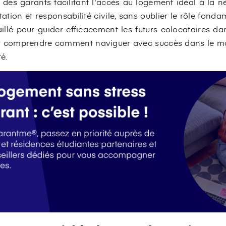
 des garants facilitant l'accès au logement idéal à la n
tion et responsabilité civile, sans oublier le rôle fondam
llé pour guider efficacement les futurs colocataires dan
ur comprendre comment naviguer avec succès dans le m
é.