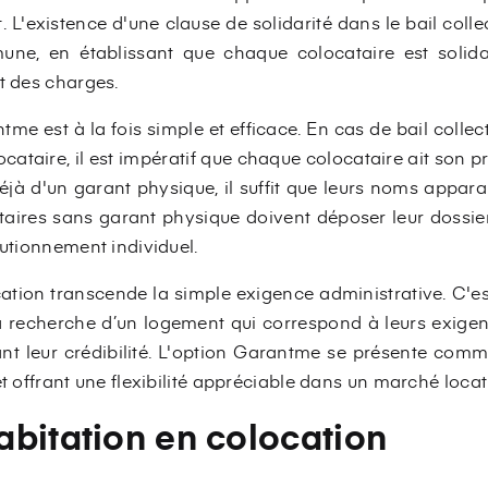
L'existence d'une clause de solidarité dans le bail colle
une, en établissant que chaque colocataire est solid
t des charges.
me est à la fois simple et efficace. En cas de bail collec
cataire, il est impératif que chaque colocataire ait son pr
jà d'un garant physique, il suffit que leurs noms apparai
ataires sans garant physique doivent déposer leur dossie
autionnement individuel.
ation transcende la simple exigence administrative. C'e
t la recherche d’un logement qui correspond à leurs exige
ant leur crédibilité. L'option Garantme se présente comm
et offrant une flexibilité appréciable dans un marché locat
bitation en colocation