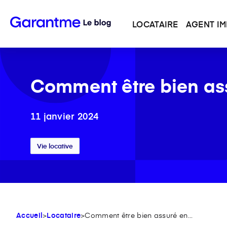
LOCATAIRE
AGENT IM
Comment être bien ass
11 janvier 2024
Vie locative
Accueil
>
Locataire
>
Comment être bien assuré en...