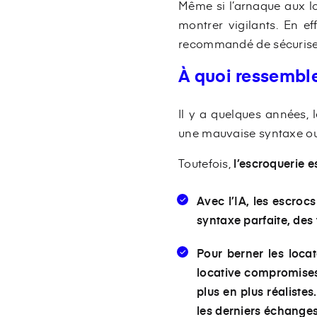
Même si l’arnaque aux lo
montrer vigilants. En eff
recommandé de sécuriser
À quoi ressembl
Il y a quelques années, 
une mauvaise syntaxe ou
Toutefois,
l’escroquerie es
Avec l’IA, les escroc
syntaxe parfaite, des 
Pour
berner les locat
locative compromises
plus en plus réaliste
les derniers échanges