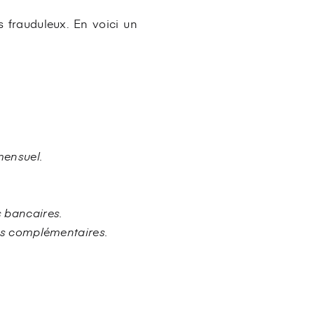
s frauduleux. En voici un
mensuel.
s
bancaires.
ns
complémentaires.