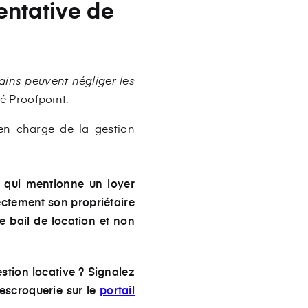
entative de
ains peuvent négliger les
té Proofpoint.
 en charge de la gestion
il qui mentionne un loyer
ectement son propriétaire
le bail de location et non
estion locative ?
Signalez
’escroquerie sur le
portail