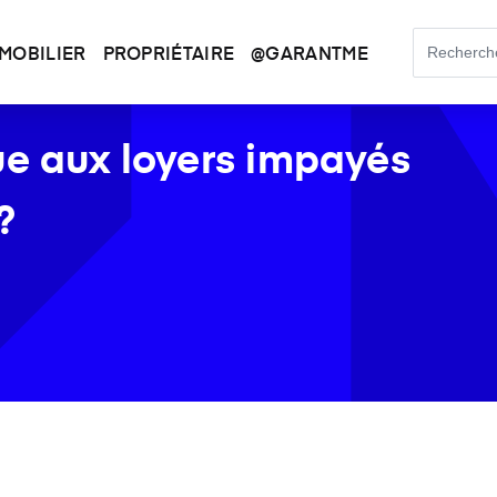
MOBILIER
PROPRIÉTAIRE
@GARANTME
ue aux loyers impayés
?